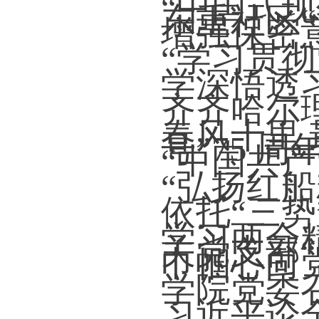
“中国式
东重社区“
增强保密
“学习贯
学深悟透
齐齐哈尔
春风十里
号”75 周
“中国共
“弘扬红船
依托“三势
学习两会
关党支部“
巾帼心向
学院党委
习近平论全