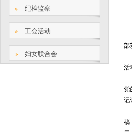
纪检监察
工会活动
部
妇女联合会
活
党
记
稿