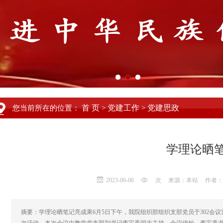
首 页
党建工作
党建思政
您当前所在的位置：
>
>
学理论晒
2023-06-06
次
来源：本站
作者：
摘要：学理论晒笔记亮成果6月5日下午，我院组织部组织支部党员于302会