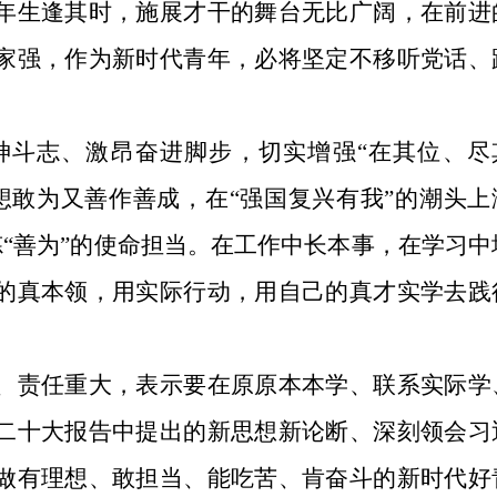
年生逢其时，施展才干的舞台无比广阔，在前进
家强，作为新时代青年，必将坚定不移听党话、
！
神斗志、激昂奋进脚步，切实增强“在其位、尽
想敢为又善作善成，在“强国复兴有我”的潮头上
“善为”的
使命担当
。在工作中长本事，在学习中
的真本领，用实际行动，
用自己的真才实学去践
、责任重大，表示要在原原本本学、联系实际学
二十大报告中提出的新思想新论断、深刻领会习
做有理想、敢担当、能吃苦、肯奋斗的新时代好