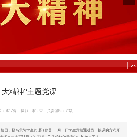
十大精神”主题党课
者：李宝香
摄影：李宝香
负责编辑：许颖
校园，提高我院学生的理论修养，5月11日学生党校通过线下授课的方式开