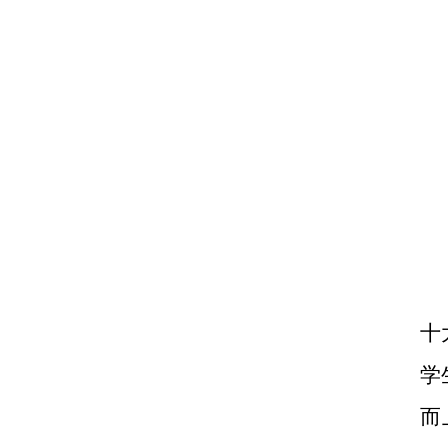
十
学
而