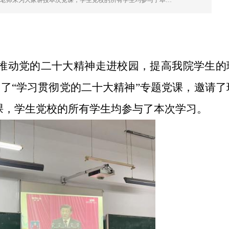
爽老师来为大家讲授本次党课，学生党校的所有学生均参与了本…
推动党的二十大精神走进校园，提高我院
学生
的
了“学习贯彻
党的二十大精神
”专题党课，邀请了
课，
学生党校的所有学生
均参与了本次学习。