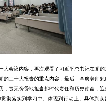
十大会议内容，再次观看了习近平总书记在党的
党的二十大报告的重点内容，最后，李爽老师勉
我，责无旁贷地担当起时代责任和历史使命，迎
神贯彻落实到学习中、体现到行动上、具体到实