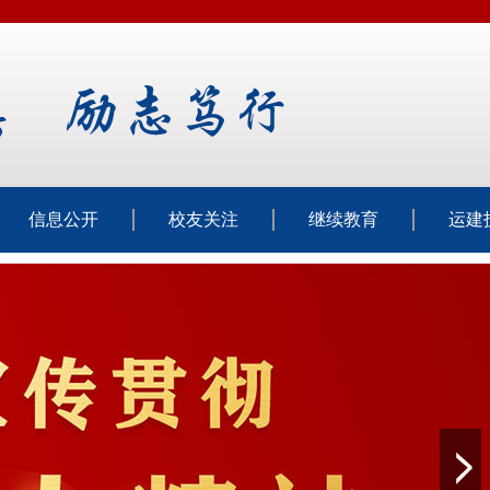
信息公开
校友关注
继续教育
运建