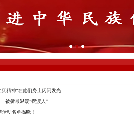
大庆精神”在他们身上闪闪发光
，被赞最温暖“摆渡人”
评选活动名单揭晓！