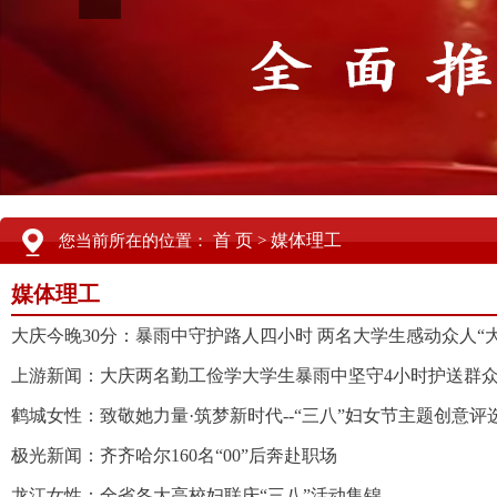
首 页
媒体理工
您当前所在的位置：
>
媒体理工
大庆今晚30分：暴雨中守护路人四小时 两名大学生感动众人“
上游新闻：大庆两名勤工俭学大学生暴雨中坚守4小时护送群众
鹤城女性：致敬她力量·筑梦新时代--“三八”妇女节主题创意
极光新闻：齐齐哈尔160名“00”后奔赴职场
龙江女性：全省各大高校妇联庆“三八”活动集锦