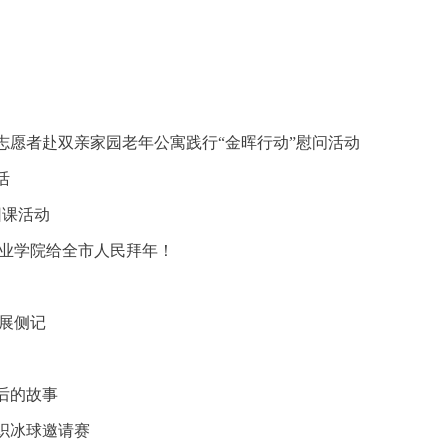
志愿者赴双亲家园老年公寓践行“金晖行动”慰问活动
活
团课活动
职业学院给全市人民拜年！
展侧记
后的故事
织冰球邀请赛