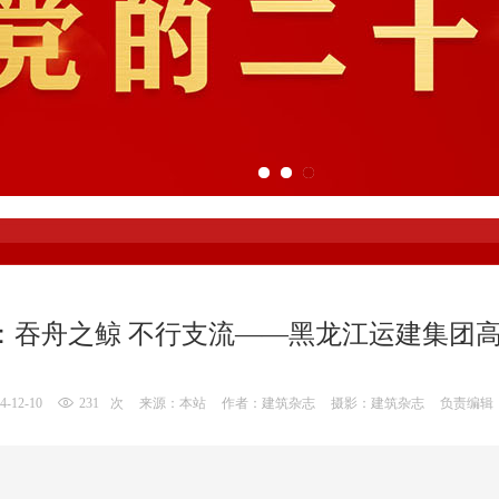
：吞舟之鲸 不行支流——黑龙江运建集团
4-12-10
231
次
来源：本站
作者：建筑杂志
摄影：建筑杂志
负责编辑