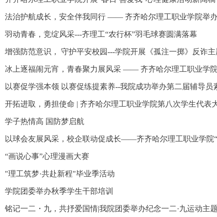
法治护航成长，安全伴我同行 —— 齐齐哈尔理工职业学院举
羽动青春，竞绽风采---齐理工“农行杯”羽毛球赛圆满落幕
增强防范意识， 守护平安校园---学院开展《孤注一掷》反诈
冰上逐福闹元宵，青春聚力展风采 —— 齐齐哈尔理工职业学
以赛促学强本领 以赛促练提素养--我院成功举办第二届辅导员
开拓进取，勇担使命 | 齐齐哈尔理工职业学院第八次学生代表
学子热情高 国防梦启航
以球会友展风采，校企联动促成长——齐齐哈尔理工职业学院“
“画说心事”心理漫画大赛
"理工筑梦·共赴新程"毕业季活动
学院团委举办秋季学生干部培训
铭记一二・九，共抒爱国情|我院团委举办纪念一二·九运动主