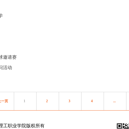
学
球邀请赛
问活动
上一页
1
2
3
4
...
理工职业学院版权所有