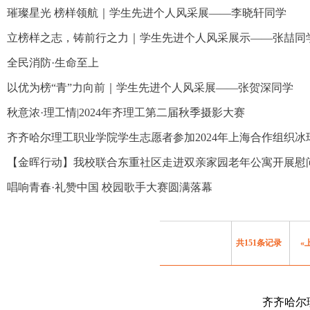
璀璨星光 榜样领航｜学生先进个人风采展——李晓轩同学
立榜样之志，铸前行之力｜学生先进个人风采展示——张喆同
全民消防·生命至上
以优为榜“青”力向前｜学生先进个人风采展——张贺深同学
秋意浓·理工情|2024年齐理工第二届秋季摄影大赛
齐齐哈尔理工职业学院学生志愿者参加2024年上海合作组织冰
【金晖行动】我校联合东重社区走进双亲家园老年公寓开展慰
唱响青春·礼赞中国 校园歌手大赛圆满落幕
共151条记录
«
齐齐哈尔