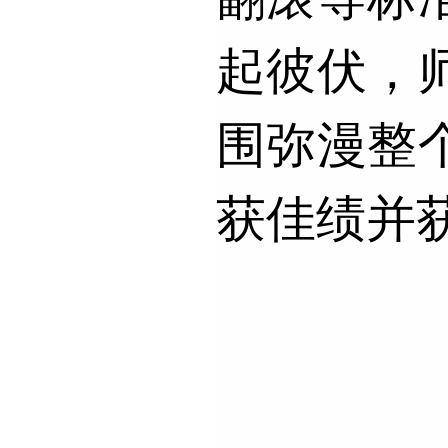
起彼伏，
围弥漫整
获佳绩并