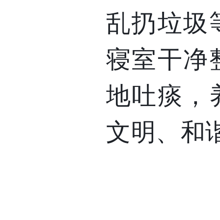
乱扔垃圾
寝室干净
地吐痰，
文明、和