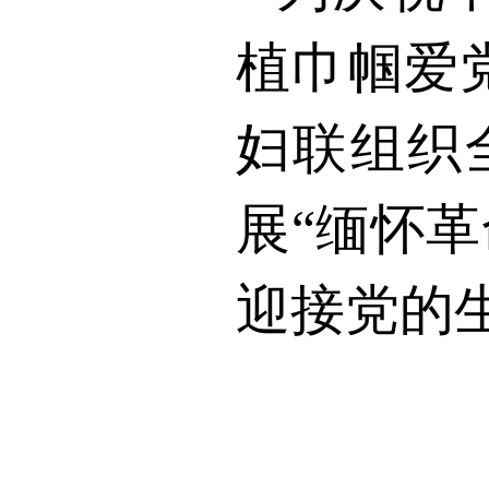
植巾帼爱
妇联组织
展“缅怀
迎接党的