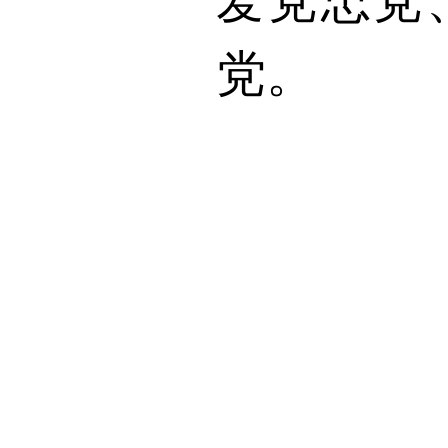
爱党忠党
党。