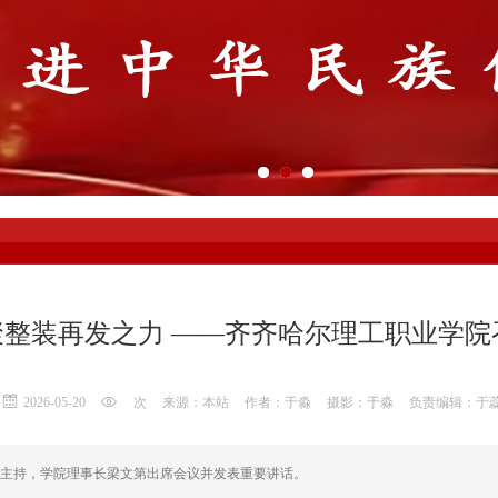
聚整装再发之力 ——齐齐哈尔理工职业学
2026-05-20
次
来源：本站
作者：于淼
摄影：于淼
负责编辑：于
友主持，学院理事长梁文第出席会议并发表重要讲话。