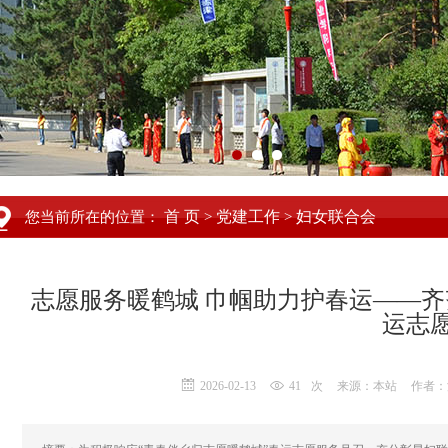
首 页
党建工作
妇女联合会
您当前所在的位置：
>
>
志愿服务暖鹤城 巾帼助力护春运——
运志
2026-02-13
41
次
来源：本站
作者：