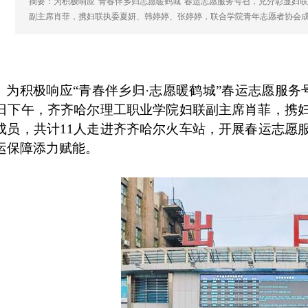
摘要：为积极响应“青春伴乡归志愿暖鹤城”春运志愿服务号召，充分彰显妇联
副主席肖菲，携妇联执委夏妍、韩婷婷、张婷婷，联合学院青年志愿者协会成
为积极响应“青春伴乡归·志愿暖鹤城”春运志愿服
日下午，齐齐哈尔理工职业学院妇联副主席肖菲，携
成员，共计
11
人走进齐齐哈尔火车站，开展春运志愿
运保障添力赋能。