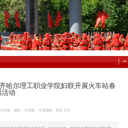
齐齐哈尔理工职业学院妇联开展火车站春
愿活动
沈雪梅
摄影：沈雪梅
负责编辑：贾良 肖菲