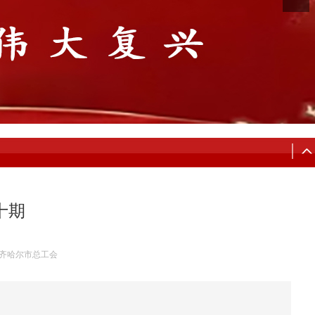
十期
齐哈尔市总工会