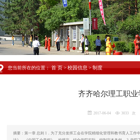
首 页
校园信息
制度
您当前所在的位置：
>
>
齐齐哈尔理工职业
2017-06-04
3033
次
摘要：第一章 总则 1．为了充分发挥工会在学院精细化管理和教书育人工