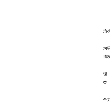
1
2
治
3
为
情
4
理
益
5
合
6