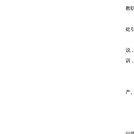
教
7
处
8
说
训
9
1
产
1
问