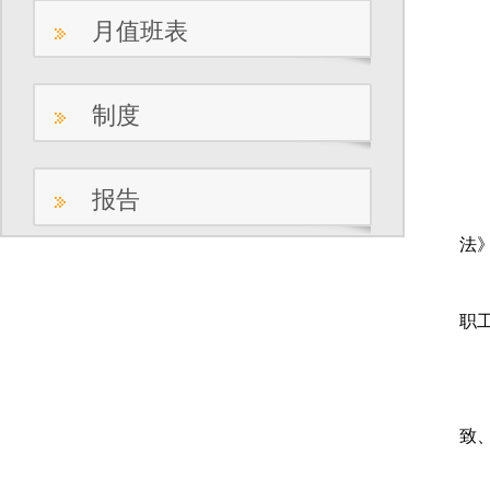
月值班表
制度
报告
1
法
2
职
3
4
致