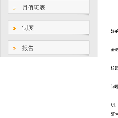
月值班表
学
制度
好
1
报告
全
2
校
3
问
4
明
陌