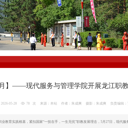
活动月】——现代服务与管理学院开展龙江职
2026-05-28
78
次
来源：本站
作者：朱成爽
摄影：朱成爽
负责编辑：
业教育实践根基，紧扣国家“一技在手，一生无忧”职教发展理念，5月27日，现代服