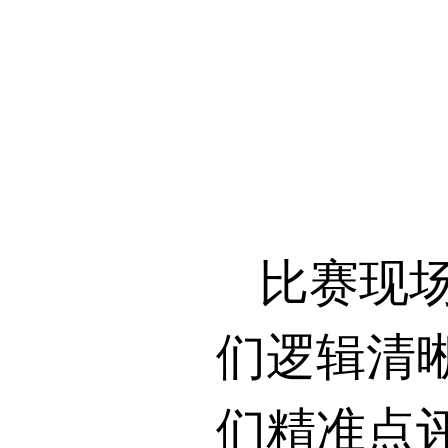
比赛现
们逻辑清
们精准点