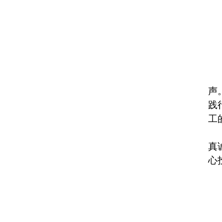
声
践
工
真
心