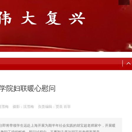
 学院妇联暖心慰问
沈雪梅
摄影：沈雪梅
负责编辑：贾良 肖菲
程前往即将带领学生远赴上海开展为期半年社会实践的胡宝超老师家中，开展暖