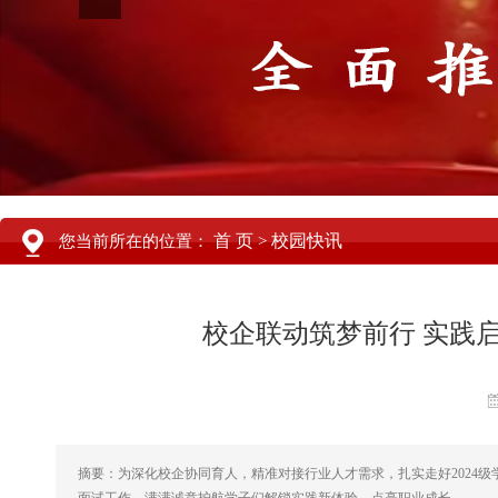
首 页
校园快讯
您当前所在的位置：
>
校企联动筑梦前行 实践启
摘要：为深化校企协同育人，精准对接行业人才需求，扎实走好2024