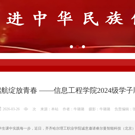
航绽放青春 ——信息工程学院2024级学
2026-03-26
次
来源：本站
作者：牛璐璐
摄影：牛璐璐
负责编辑：
级学生课中实践每一步，近日，齐齐哈尔理工职业学院诚意邀请睿尔曼智能科技（北京