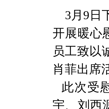
3
月
9
日
开展暖心
员工致以
肖菲出席
此次受
宇、刘西