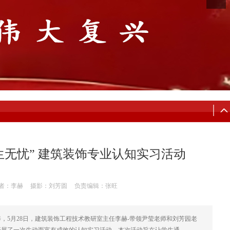
一生无忧” 建筑装饰专业认知实习活动
者：李赫
摄影：刘芳圆
负责编辑：张旺
，5月28日，建筑装饰工程技术教研室主任李赫-带领尹莹老师和刘芳园老