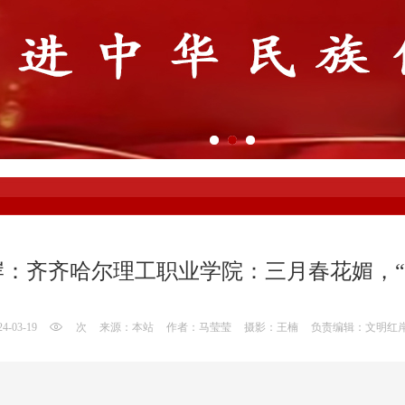
岸：齐齐哈尔理工职业学院：三月春花媚，“
24-03-19
次
来源：本站
作者：马莹莹
摄影：王楠
负责编辑：文明红