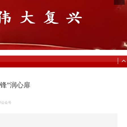
锋”润心扉
岸公众号