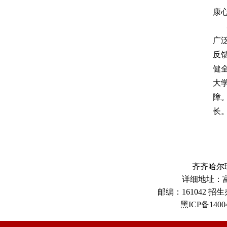
康
心
广
反
健
大
障
长
齐齐哈尔
详细地址：富
邮编：161042 招生办
黑ICP备1400