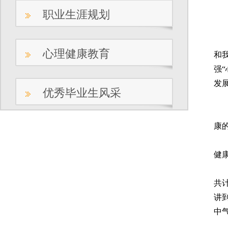
职业生涯规划
为
心理健康教育
和
强
发
优秀毕业生风采
活
1
康
2
健
3
共
讲
中
4