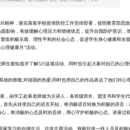
压力和情绪状态，提升自我防护意识，增强“心理免疫力”，引导…
示精神，落实落靠学校疫情防控工作安排部署，按照教育部思政
的负面影响，有效缓解心理压力和情绪状态，提升自我防护意识，
，塑造积极乐观、理性平和的社会心态，促进学生身心健康和全
生心理健康月”活动。
师生都知道并了解525这项活动、同时也引起大家对自己的心理
雄的致敬,对祖国的热爱,同时也用自己的作品表达了他们对心
讲座，由学工处蒋老师做为主讲人，各班级班长、团支书和学生
态，首先从转变自己的语言开始，将消极语言转换为积极的语言；
内心，将消极的心态及时的丢掉，用心守护积极的心态。讲座过
了居家学习的自律生活、抗疫志愿活动、致敬抗疫一线人员及积极