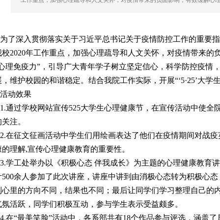
工作重点，加强心理疏导和人文关怀，对疫情带来的负面影响，有效缓解心理
了深入贯彻落实关于习近平总书记关于疫情防控工作的重要指
我校2020年工作重点，加强心理疏导和人文关怀，对疫情带来
“心理免疫力”，引导广大青年学子树立坚定信心，科学防控疫情
展，维护校园的和谐稳定。结合我院工作实际，开展“‘5·25’大学
动效果
.通过学校网站宣传525大学生心理健康节，在宣传活动中使全院
的关注。
.在征文征画活动中学生们用绘画表达了他们在疫情期间对战疫英
康的理解,宣传心理健康教育的重要性。
.学工处举办以《积极心态 伴我成长》为主题的心理健康教育
计500余人参加了此次讲座，讲座中讲到由消极心态转为积极心
到心里的方向不同，结果也不同；最后让同学们学习整理自己的
气氛活跃，同学们积极互动，参与学生表示受益颇多。
.在“最美笑脸”活动中，各系部共有18个作品参与评选，涵盖