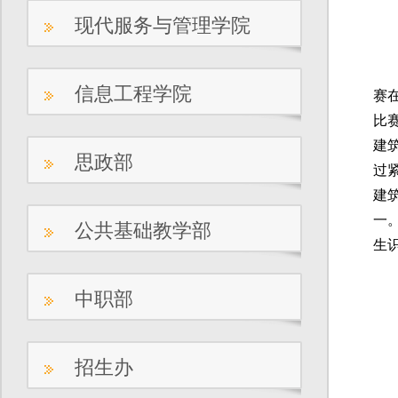
现代服务与管理学院
2
信息工程学院
赛
比
建
思政部
过
建
一
公共基础教学部
生
中职部
招生办