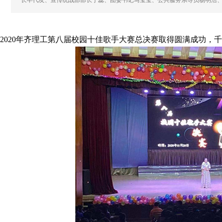
长毕代友、宣传统战部部长于蕊、团委书记马莹莹、公共服务系导员杨明浩、
020年齐理工第八届校园十佳歌手大赛总决赛取得圆满成功，