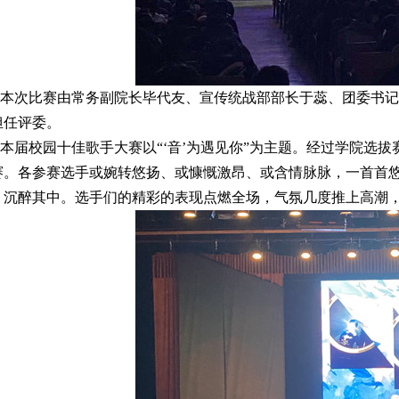
次比赛由常务副院长毕代友、宣传统战部部长于蕊、团委书记
担任评委。
届校园十佳歌手大赛以“‘音’为遇见你”为主题。经过学院选拔
赛。各参赛选手或婉转悠扬、或慷慨激昂、或含情脉脉，一首首
，沉醉其中。选手们的精彩的表现点燃全场，气氛几度推上高潮