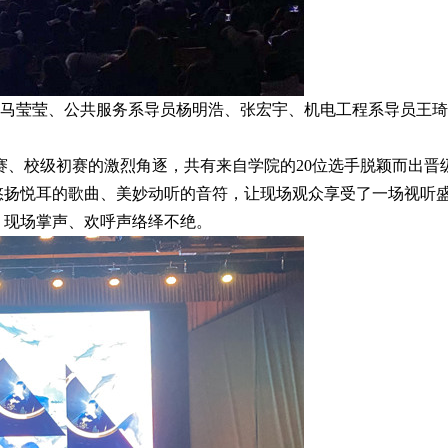
马莹莹、公共服务系导员杨明浩、张宏宇、机电工程系导员王琦
赛、校级初赛的激烈角逐，共有来自学院的20位选手脱颖而出晋
悠扬悦耳的歌曲、美妙动听的音符，让现场观众享受了一场视听
，现场掌声、欢呼声络绎不绝。