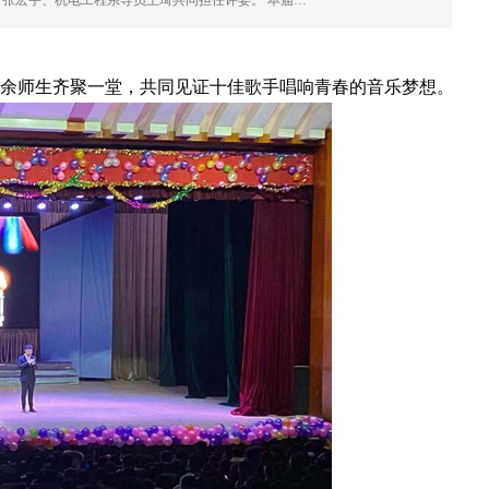
张宏宇、机电工程系导员王琦共同担任评委。 本届…
千余师生齐聚一堂，共同见证十佳歌手唱响青春的音乐梦想。