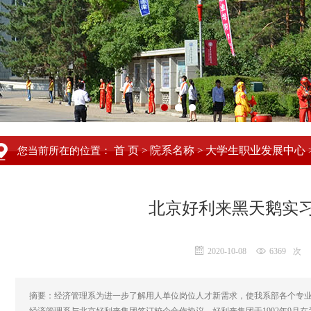
首 页
院系名称
大学生职业发展中心
您当前所在的位置：
>
>
北京好利来黑天鹅实
2020-10-08
6369
次
摘要：经济管理系为进一步了解用人单位岗位人才新需求，使我系部各个专业