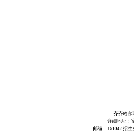
此
齐齐哈尔
详细地址：富
邮编：161042 招生办