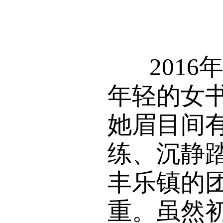
2016
年轻的女书
她眉目间
练、沉静
丰乐镇的
重。虽然