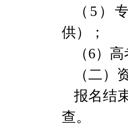
（
5
）
供）；
（
6
）高
（二）
报名结
查。