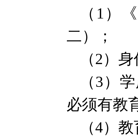
（
1
）《
二）；
（
2
）身
（
3
）学
必须有教
（
4
）教