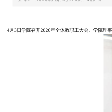
况。他指出，江苏营商环境优越、经济活力强劲、产业前景广阔，…
4
月
3
日学院召开
2026
年全体教职工大会。学院理