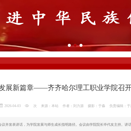
谋发展新篇章——齐齐哈尔理工职业学院召
2026-04-03
次
来源：本站
作者：刘力源
摄影：于淼
负责编辑：于
出席会议并发表讲话，为学院发展与师生成长指明路径。会议由学院院长毕代友主持。