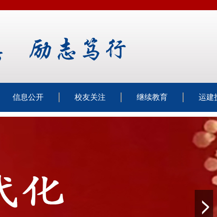
信息公开
校友关注
继续教育
运建