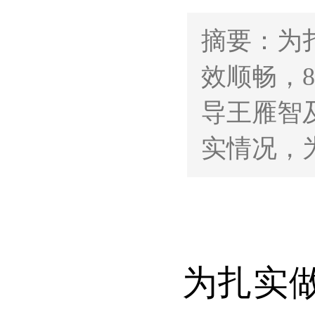
摘要：为
效顺畅，
导王雁智
实情况，
为扎实