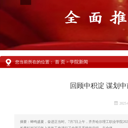
首 页
学院新闻
您当前所在的位置：
>
回顾中积淀 谋划中
2025-
摘要：蝉鸣盛夏，奋进正当时。7月7日上午，齐齐哈尔理工职业学院2