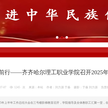
前行——齐齐哈尔理工职业学院召开2025
07-07
1245
次
来源：本站
作者：刘力源 于淼
摄影：于淼 刘力源
负责
025年上半年工作总结大会在三号楼阶梯教室召开，学院领导及全体教职工汇聚一堂，