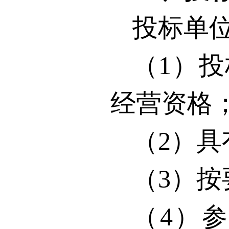
投标单
（
1
）投
经营资格
（
2
）具
（
3
）按
（
4
）参