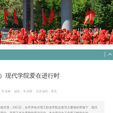
上）现代学院爱在进行时
：朱成爽
摄影：朱成爽
负责编辑：贾良
校共育，8月5日，在齐齐哈尔理工职业学院总督导王雁智的带领下，现代