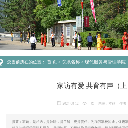
首 页
院系名称
现代服务与管理学院
您当前所在的位置：
>
>
家访有爱 共育有声（
2024-08-12
次
来源：本站
作者
摘要：家访，是相遇，是聆听，是了解，更是责任。为加强家校沟通，促进家