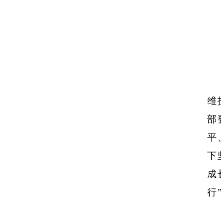
维
部
平
下
成
行