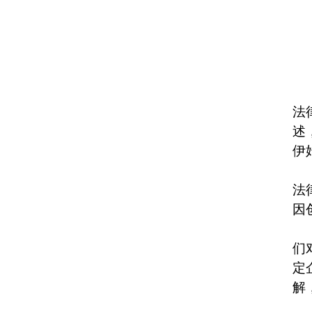
法
述
伊
法
因
们
定
解