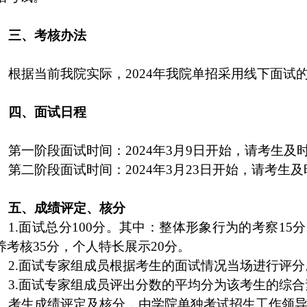
三、考核办法
根据当前我院实际，
2024
年我院单招采用线下面试
四、面试日程
第一阶段面试时间：
2024
年
3
月
9
日开始，请考生及
第二阶段面试时间：
2024
年
3
月
23
日开始，请考生及
五、成绩评定、核分
1.
面试总分
100
分。其中：整体形象行为的考察
15
分
养考核
35
分，个人特长展示
20
分。
2.
面试专家组成员根据考生的面试情况当场进行评分
3.
面试专家组成员评出分数的平均分为该考生的综合
考生成绩评定及核分，由学院单独考试招生工作领