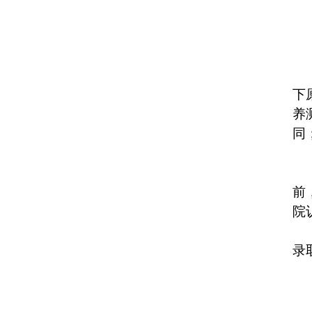
下
养
同
前
院
录