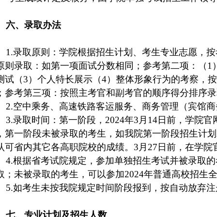
六、录取办法
1.
录取原则：学院根据招生计划、考生专业志愿，按
原则录取：如第一项面试分数相同；参考第二项：（
1
测试（
3
）个人特长展示（
4
）整体形象行为的考察，按
；参考第三项：按照主考官和副考官的顺序得分排序录
2.
空中乘务、高速铁路客运服务、商务管理（宾馆商
3.
录取时间：第一阶段，
2024
年
3
月
14
日前，学院官
，第一阶段未被录取的考生，如我院第一阶段招生计划
认可省内其它各高职院校的成绩。
3
月
27
日前，在学院
4.
根据省考试院规定，参加单独招生考试并被录取的
取；未被录取的考生，可以参加
2024
年普通高校招生
5.
如考生未按我院规定时间阶段报到，按自动放弃注
七、专业计划及招生人数