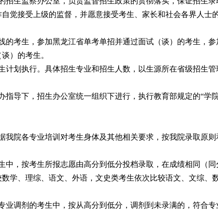
成的招生监察办公室，负责监督招生政策的贯彻落实，保证招生录
作自觉接受上级的监督，并愿意接受考生、家长和社会各界人士
数线的考生，参加黑龙江省单考单招并通过面试（谈）的考生，参
（谈）的考生。
招生计划执行。具体招生专业和招生人数，以生源所在省级招生管
办指导下，招生办公室统一组织下进行，执行教育部规定的“学
根据我院各专业培训对考生身体及其他相关要求，按我院录取原则
考生中，按考生所报志愿由高分到低分投档录取，在成绩相同（同
较数学、理综、语文、外语，文史类考生依次比较语文、文综、
从专业调剂的考生中，按从高分到低分，调剂到未录满的，符合专