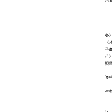
培
务
《
子
价》
照
资
生