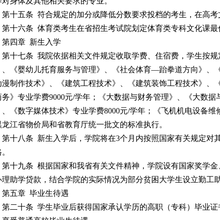
养对身体及其他相关要求的专业。
第十五条 符合规定的加分或降低分数要求投档的考生，在高考
第十六条 体育类考生在省招生考试院划定体育类专科文化课最
第四章 新生入学
第十七条 我院依据相关文件规定收取学费、住宿费，学生按
》、《婴幼儿托育服务与管理》、《社会体育—跆拳道方向》、《电
动漫制作技术》、《建筑工程技术》、《建筑装饰工程技术》、
商务》专业学费9000元/学年；《大数据与财务管理》、《大数
、《数字媒体技术》专业学费8000元/学年；《飞机机电设备维修》
黑龙江省物价局和省教育厅统一批文的标准执行。
第十八条 新生入学后，学院将在3个月内按照国家有关规定对
格。
第十九条 根据国家和我省有关文件精神，学院设有国家奖学
办理助学贷款，结合学院的实际情况为部分贫困大学生设立勤工
第五章 毕业生待遇
第二十条 学生毕业后获得国家承认学历的高职（专科）毕业证