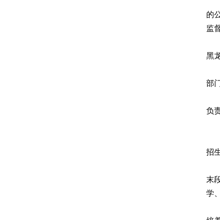
的
监
黑
部
负
招
末
学