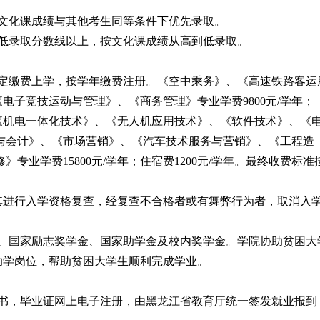
文化课成绩与其他考生同等条件下优先录取。
低录取分数线以上，按文化课成绩从高到低录取。
规定缴费上学，按学年缴费注册。《空中乘务》、《高速铁路客运
子竞技运动与管理》、《商务管理》专业学费9800元/学年；
《机电一体化技术》、《无人机应用技术》、《软件技术》、《
据与会计》、《市场营销》、《汽车技术服务与营销》、《工程造
专业学费15800元/学年；住宿费1200元/学年。最终收费标准
其进行入学资格复查，经复查不合格者或有舞弊行为者，取消入
金、国家励志奖学金、国家助学金及校内奖学金。学院协助贫困大
助学岗位，帮助贫困大学生顺利完成学业。
书，毕业证网上电子注册，由黑龙江省教育厅统一签发就业报到