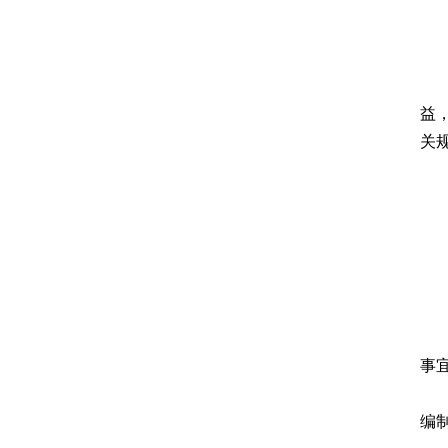
益
关
事
编