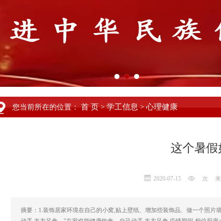
首 页
学工信息
心理健康
您当前所在的位置：
>
>
这个暑假
2020-07-15
次
来
摘要：1.装饰居家环境在自己的小窝,贴上壁纸、增加些装饰品、做一个照片墙等