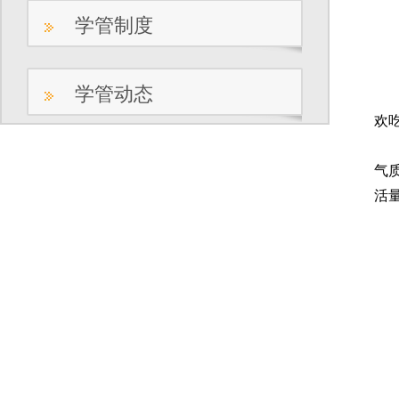
学管制度
1
学管动态
2
欢
3
气
活