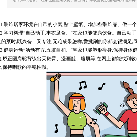
动手,丰衣足食。"在家也能健康饮食。自己动手,丰衣足食,疫情期间,相信厨
.装饰居家环境在自己的小窝,贴上壁纸、增加些装饰品、做一个照
.学习料理“自己动手,丰衣足食。"在家也能健康饮食。自己动手
吃的菜时,既兴奋、又专注,无论成果怎样,爱挑剔的你都会很满足
.健身运动“活动有方,五脏自和。"宅家也能塑形瘦身,保持身体
质,矫正圆肩驼背练出天鹅臂、漫画腿、腹肌等,在网上都能找到教
量,保持唱歌的平稳性哦。