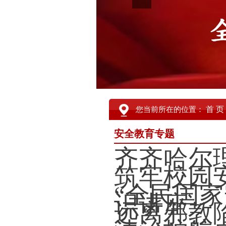
首 页
您当前所在的位置：
安全教育专题
齐齐哈尔
筑牢校园
“全民国
识讲座
远离邪教